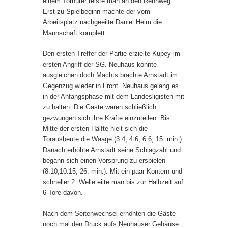
einem Torhüter reiste man an den Rennweg.
Erst zu Spielbeginn machte der vom
Arbeitsplatz nachgeeilte Daniel Heim die
Mannschaft komplett.
Den ersten Treffer der Partie erzielte Kupey im
ersten Angriff der SG. Neuhaus konnte
ausgleichen doch Machts brachte Arnstadt im
Gegenzug wieder in Front. Neuhaus gelang es
in der Anfangsphase mit dem Landesligisten mit
zu halten. Die Gäste waren schließlich
gezwungen sich ihre Kräfte einzuteilen. Bis
Mitte der ersten Hälfte hielt sich die
Torausbeute die Waage (3:4, 4:6, 6:6; 15. min.).
Danach erhöhte Arnstadt seine Schlagzahl und
begann sich einen Vorsprung zu erspielen
(8:10,10:15; 26. min.). Mit ein paar Kontern und
schneller 2. Welle eilte man bis zur Halbzeit auf
6 Tore davon.
Nach dem Seitenwechsel erhöhten die Gäste
noch mal den Druck aufs Neuhäuser Gehäuse.