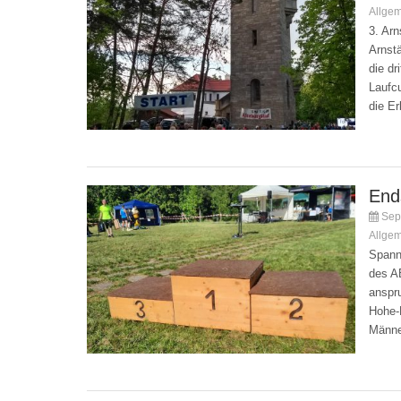
Allge
3. Ar
Arnstä
die dr
Laufcu
die E
End
Sep.
Allge
Spann
des A
anspr
Hohe-B
Männe