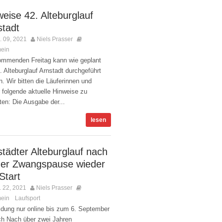
eise 42. Alteburglauf
stadt
 09, 2021
Niels Prasser
mein
Kommentare deaktiviert
mmenden Freitag kann wie geplant
. Alteburglauf Arnstadt durchgeführt
. Wir bitten die Läuferinnen und
 folgende aktuelle Hinweise zu
en: Die Ausgabe der...
lesen
städter Alteburglauf nach
ger Zwangspause wieder
Start
 22, 2021
Niels Prasser
mein
Laufsport
,
Kommentare deaktiviert
dung nur online bis zum 6. September
ch Nach über zwei Jahren