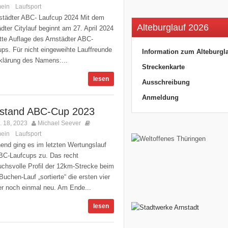
mein
Laufsport
,
Kommentare deaktiviert
nstädter ABC- Laufcup 2024 Mit dem
Alteburglauf 2026
dter Citylauf beginnt am 27. April 2024
itte Auflage des Arnstädter ABC-
ps. Für nicht eingeweihte Lauffreunde
Information zum Alteburgl
rklärung des Namens:...
Streckenkarte
lesen
Ausschreibung
Anmeldung
stand ABC-Cup 2023
 18, 2023
Michael Seever
mein
Laufsport
,
Kommentare deaktiviert
end ging es im letzten Wertungslauf
BC-Laufcups zu. Das recht
uchsvolle Profil der 12km-Strecke beim
uchen-Lauf „sortierte“ die ersten vier
r noch einmal neu. Am Ende...
lesen