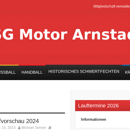
Mitgliedschaft verwalte
HISTORISCHES SCHWERTFECHTEN
SSBALL
HANDBALL
K
Lauftermine 2026
Informationen
fvorschau 2024
 15, 2023
Michael Seever