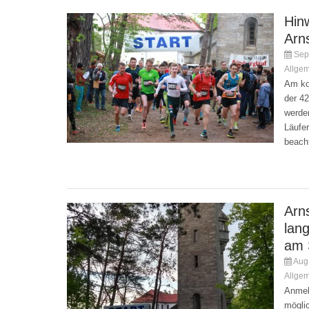
Hinw
Arn
Sep.
Allge
Am ko
der 42
werden
Läufer
beacht
Arn
lan
am 
Aug.
Allge
Anmel
mögli