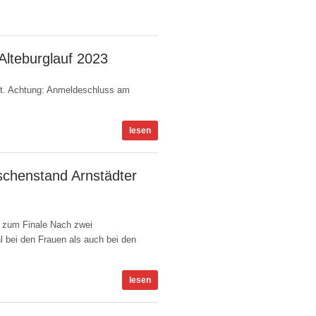
Alteburglauf 2023
tiviert
att. Achtung: Anmeldeschluss am
lesen
schenstand Arnstädter
mmentare deaktiviert
“ zum Finale Nach zwei
l bei den Frauen als auch bei den
lesen