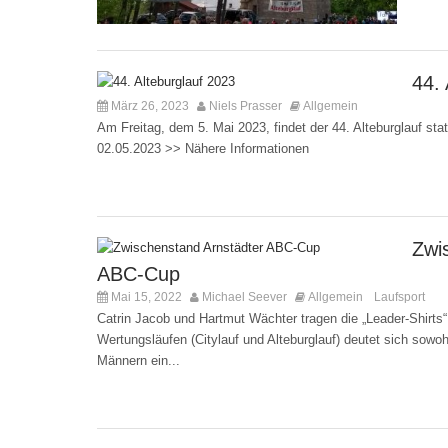
44. 
März 26, 2023
Niels Prasser
Allgemein
Kommentare deak
Am Freitag, dem 5. Mai 2023, findet der 44. Alteburglauf st
02.05.2023 >> Nähere Informationen
Zwi
ABC-Cup
Mai 15, 2022
Michael Seever
Allgemein
Laufsport
,
Ko
Catrin Jacob und Hartmut Wächter tragen die „Leader-Shirts
Wertungsläufen (Citylauf und Alteburglauf) deutet sich sowoh
Männern ein...