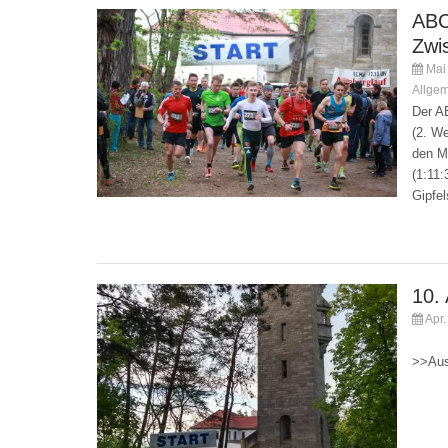
ABC
Zwi
Mai 
Allge
Der A
(2. We
den M
(1:11
Gipfel
10. 
Apr.
Kommen
>>Aus