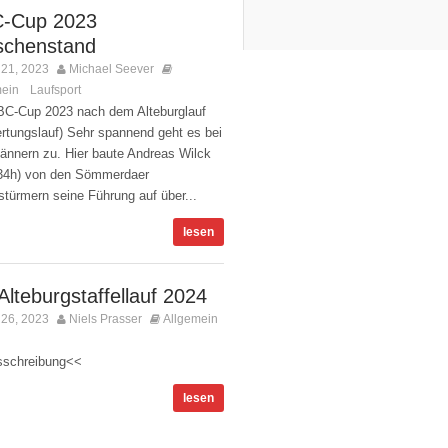
-Cup 2023
schenstand
21, 2023
Michael Seever
mein
Laufsport
,
Kommentare deaktiviert
BC-Cup 2023 nach dem Alteburglauf
rtungslauf) Sehr spannend geht es bei
ännern zu. Hier baute Andreas Wilck
:34h) von den Sömmerdaer
stürmern seine Führung auf über...
lesen
Alteburgstaffellauf 2024
 26, 2023
Niels Prasser
Allgemein
tare deaktiviert
schreibung<<
lesen