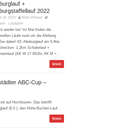
burglauf +
burgstaffellauf 2022
 16, 2022
Niels Prasser
mein
Laufsport
,
Kommentare deaktiviert
t wieder los! Im Mai finden die
ionellen Läufe rund um die Alteburg
 Sei dabei! 43. Alteburglauf am 6.Mai
Strecken: 1,2km Schülerlauf +
mannlauf (AK W 17.45Uhr, AK M +...
lesen
städter ABC-Cup –
ommentare deaktiviert
eit auf Hochtouren. Das betrifft
urglauf (6.5.), den Hohe-Buchen-Lauf...
lesen