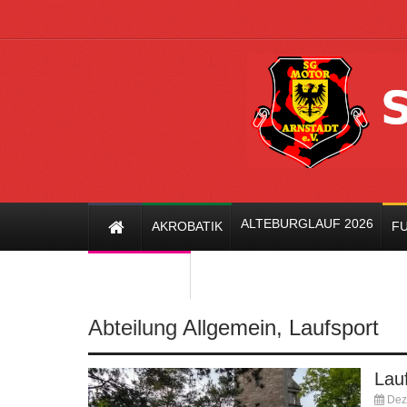
ALTEBURGLAUF 2026
AKROBATIK
FU
TISCHTENNIS
Abteilung
Allgemein
,
Laufsport
Lau
Dez.