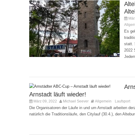
Alte
Alte
März
Allge
Es geh
tradit
statt.
2022 
Jeder
Arn
Arnstadt läuft wieder!
März 09, 2022
Michael Seever
Allgemein
Laufsport
,
K
Die Organisatoren der Läufe in und um Arnstadt arbeiten derz
natürlich die Traditionsläufe, den Citylauf (30.4.), den Alteb