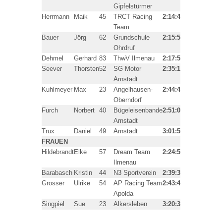
Gipfelstürmer
Herrmann
Maik
45
TRCT Racing
2:14:48h
5
Team
Bauer
Jörg
62
Grundschule
2:15:54h
6
Ohrdruf
Dehmel
Gerhard
83
ThwV Ilmenau
2:17:55h
7
Seever
Thorsten
52
SG Motor
2:35:13h
8
Arnstadt
Kuhlmeyer
Max
23
Angelhausen-
2:44:41h
9
Oberndorf
Furch
Norbert
40
Bügeleisenbande
2:51:05h
10
Arnstadt
Trux
Daniel
49
Arnstadt
3:01:50h
11
FRAUEN
Hildebrandt
Elke
57
Dream Team
2:24:56h
1
Ilmenau
Barabasch
Kristin
44
N3 Sportverein
2:39:37h
2
Grosser
Ulrike
54
AP Racing Team
2:43:40h
3
Apolda
Singpiel
Sue
23
Alkersleben
3:20:37h
4