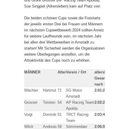
und Ulrike Grosser (AP Racing Team Apolda).
Sue Singpiel (Alkersleben) kam auf Platz vier.
Die beiden schönen Cups sowie die Freistarts
der jeweils ersten Drei bei Frauen und Männern
im nächsten Cupwettbewerb 2024 sollten Anreiz
für weitere Lauffreunde sein, im nächsten Jahr
bei allen drei Wettbewerben in Arnstadt zu
starten! Mit Sicherheit werden die Organisatoren
weitere Überlegungen anstellen, um die
Attraktivität des Cups noch zu erhöhen.
MÄNNER
Alter
Verein / Ort
altersbereinigte
Pla
Gesamtzeit
nach 3 Läufen
Wächter
Hartmut
71
SG Motor
2:01:25h
1
Arnstadt
Grosser
Torsten
54
AP Racing Team
2:02:29h
2
Apolda
Voigt
Dominik
51
TRCT Racing
2:03:48h
3
Team
Wilck
Andreas
59
Sömmerdaer
2:06:03h
4