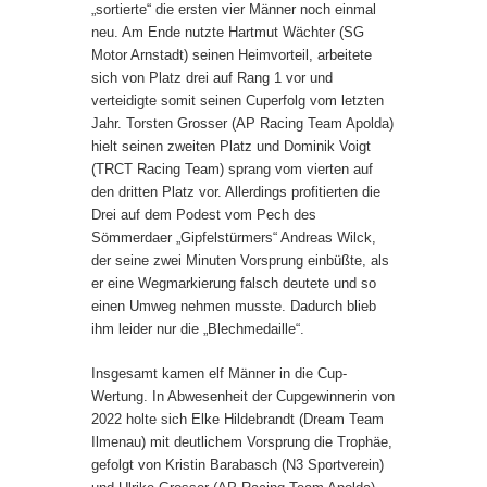
„sortierte“ die ersten vier Männer noch einmal
neu. Am Ende nutzte Hartmut Wächter (SG
Motor Arnstadt) seinen Heimvorteil, arbeitete
sich von Platz drei auf Rang 1 vor und
verteidigte somit seinen Cuperfolg vom letzten
Jahr. Torsten Grosser (AP Racing Team Apolda)
hielt seinen zweiten Platz und Dominik Voigt
(TRCT Racing Team) sprang vom vierten auf
den dritten Platz vor. Allerdings profitierten die
Drei auf dem Podest vom Pech des
Sömmerdaer „Gipfelstürmers“ Andreas Wilck,
der seine zwei Minuten Vorsprung einbüßte, als
er eine Wegmarkierung falsch deutete und so
einen Umweg nehmen musste. Dadurch blieb
ihm leider nur die „Blechmedaille“.
Insgesamt kamen elf Männer in die Cup-
Wertung. In Abwesenheit der Cupgewinnerin von
2022 holte sich Elke Hildebrandt (Dream Team
Ilmenau) mit deutlichem Vorsprung die Trophäe,
gefolgt von Kristin Barabasch (N3 Sportverein)