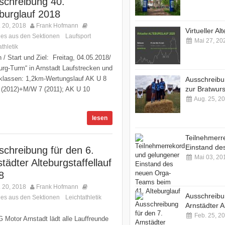
schreibung 40.
Kommentare deak
eburglauf 2018
 20, 2018
Frank Hofmann
Virtueller A
les aus den Sektionen
Laufsport
,
,
Mai 27, 20
thletik
Kommentare deaktiviert
Kommentare deak
 / Start und Ziel: Freitag, 04.05.2018/
urg-Turm“ in Arnstadt Laufstrecken und
sklassen: 1,2km-Wertungslauf AK U 8
Ausschreibu
zur Bratwurs
(2012)+M/W 7 (2011); AK U 10
Aug. 25, 2
Kommentare deak
lesen
Teilnehmerr
Einstand des
schreibung für den 6.
Mai 03, 20
tädter Alteburgstaffellauf
Kommentare deak
8
 20, 2018
Frank Hofmann
Ausschreibu
les aus den Sektionen
Leichtathletik
,
Arnstädter Al
tare deaktiviert
Feb. 25, 2
 Motor Arnstadt lädt alle Lauffreunde