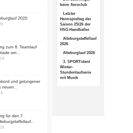
tiviert
beim Aeroclub
Letzter
lteburglauf 2020
Heimspieltag der
20
Saison 25/26 der
HSG-Handballer
tiviert
Alteburgstaffellauf
2026
ng zum 8. Teamlauf
tiade am...
Alteburglauf 2026
019
3. SPORTident
tiviert
Winter-
Stundenlaufserie
mit Musik
ekord und gelungener
 neuen...
19
tiviert
ng für den 7.
teburgstaffellauf...
019