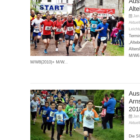
Aus
Alt
Jan.
Aktuel
Leichta
Termin
„Alteb
Alter
M/W6 
M/W8(2010)+ M/W...
Aus
Arns
201
Jan.
Aktuel
Kommen
Die SG