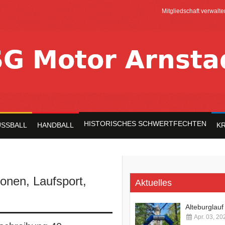
Mitgliedschaft verwalte
HISTORISCHES SCHWERTFECHTEN
SSBALL
HANDBALL
K
ionen
,
Laufsport
,
Aktuelles
Alteburglau
Apr. 03, 20