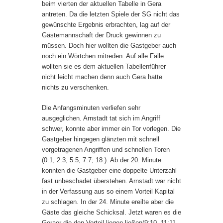
beim vierten der aktuellen Tabelle in Gera
antreten. Da die letzten Spiele der SG nicht das
gewünschte Ergebnis erbrachten, lag auf der
Gästemannschaft der Druck gewinnen zu
müssen. Doch hier wollten die Gastgeber auch
noch ein Wörtchen mitreden. Auf alle Fälle
wollten sie es dem aktuellen Tabellenführer
nicht leicht machen denn auch Gera hatte
nichts zu verschenken.
Die Anfangsminuten verliefen sehr
ausgeglichen. Arnstadt tat sich im Angriff
schwer, konnte aber immer ein Tor vorlegen. Die
Gastgeber hingegen glänzten mit schnell
vorgetragenen Angriffen und schnellen Toren
(0:1, 2:3, 5:5, 7:7; 18.). Ab der 20. Minute
konnten die Gastgeber eine doppelte Unterzahl
fast unbeschadet überstehen. Arnstadt war nicht
in der Verfassung aus so einem Vorteil Kapital
zu schlagen. In der 24. Minute ereilte aber die
Gäste das gleiche Schicksal. Jetzt waren es die
Geraer die den Vorteil liegen ließen(9:10, 11:11,