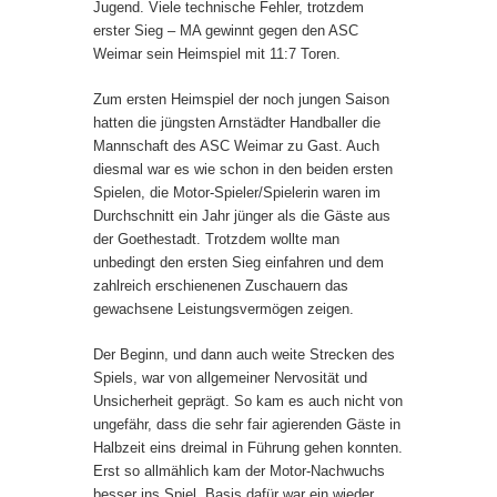
Jugend. Viele technische Fehler, trotzdem
erster Sieg – MA gewinnt gegen den ASC
Weimar sein Heimspiel mit 11:7 Toren.
Zum ersten Heimspiel der noch jungen Saison
hatten die jüngsten Arnstädter Handballer die
Mannschaft des ASC Weimar zu Gast. Auch
diesmal war es wie schon in den beiden ersten
Spielen, die Motor-Spieler/Spielerin waren im
Durchschnitt ein Jahr jünger als die Gäste aus
der Goethestadt. Trotzdem wollte man
unbedingt den ersten Sieg einfahren und dem
zahlreich erschienenen Zuschauern das
gewachsene Leistungsvermögen zeigen.
Der Beginn, und dann auch weite Strecken des
Spiels, war von allgemeiner Nervosität und
Unsicherheit geprägt. So kam es auch nicht von
ungefähr, dass die sehr fair agierenden Gäste in
Halbzeit eins dreimal in Führung gehen konnten.
Erst so allmählich kam der Motor-Nachwuchs
besser ins Spiel. Basis dafür war ein wieder