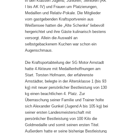
in den Klassen Jugend, Junioren, Senioren (AK
I bis AK IV) und Frauen um Platzierungen,
Medaillen und Relativ-Pokale. Die Mitglieder
vom gastgebenden Kraftsportverein aus
Weißensee hatten die „Alte Schenke“ liebevoll
hergerichtet und ihre Gäste kulinarisch bestens
versorgt. Allein die Auswahl an
selbstgebackenem Kuchen war schon ein
Augenschmaus.
Die Kraftsportabteilung der SG Motor Arnstadt
hatte 4 Akteure mit Medaillenhoffnungen am
Start. Torsten Hofmann, der erfahrenste
Arnstädter, belegte in der Altersklasse 1 (bis 93
kg) mit neuer persönlicher Bestleistung von 130
kg einen beachtlichen 4. Platz. Zur
Überraschung seiner Familie und Trainer holte
sich Alexander Gunkel (Jugend A bis 105 kg) bei
seiner ersten Landesmeisterschaft mit
persönlicher Bestleistung von 100 Kilo die
Goldmedaille und somit seinen ersten Titel.
Außerdem hatte er seine bisherige Bestleistung