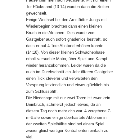
Pausenpfiff mehrfach wechselte. Mit nur einem
Tor Rückstand (13:14) wurden dann die Seiten
gewechselt.
Einige Wechsel bei den Arnstädter Jungs mit
Wiederbeginn brachten dann einen kleinen
Bruch in die Aktionen. Dies wurde vom
Gastgeber auch sofort gnadenlos bestraft, so
dass er auf 4 Tore Abstand erhöhen konnte
(14:18). Von dieser kleinen Schwächephase
erholt versuchte Motor, über Spiel und Kampf
wieder heranzukommen. Leider waren da die
auch im Durchschnitt ein Jahr älteren Gastgeber
einen Tick cleverer und verwalteten den
Vorsprung letztendlich und etwas glücklich bis
zum Schlusspfiff.
Die Niederlage mit nur zwei Toren ist zwar kein
Beinbruch, schmerzt jedoch etwas, da an
diesem Tag noch mehr drin war. 4 vergebene 7-
m-Bälle sowie einige überhastete Aktionen in
der zweiten Spielhälfte sind bei einem Spiel
zweier gleichwertiger Kontrahenten einfach zu
viel.