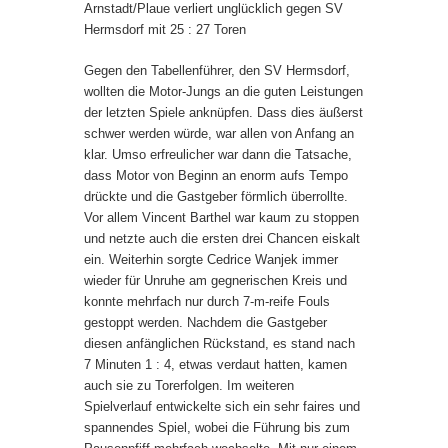
Arnstadt/Plaue verliert unglücklich gegen SV
Hermsdorf mit 25 : 27 Toren
Gegen den Tabellenführer, den SV Hermsdorf,
wollten die Motor-Jungs an die guten Leistungen
der letzten Spiele anknüpfen. Dass dies äußerst
schwer werden würde, war allen von Anfang an
klar. Umso erfreulicher war dann die Tatsache,
dass Motor von Beginn an enorm aufs Tempo
drückte und die Gastgeber förmlich überrollte.
Vor allem Vincent Barthel war kaum zu stoppen
und netzte auch die ersten drei Chancen eiskalt
ein. Weiterhin sorgte Cedrice Wanjek immer
wieder für Unruhe am gegnerischen Kreis und
konnte mehrfach nur durch 7-m-reife Fouls
gestoppt werden. Nachdem die Gastgeber
diesen anfänglichen Rückstand, es stand nach
7 Minuten 1 : 4, etwas verdaut hatten, kamen
auch sie zu Torerfolgen. Im weiteren
Spielverlauf entwickelte sich ein sehr faires und
spannendes Spiel, wobei die Führung bis zum