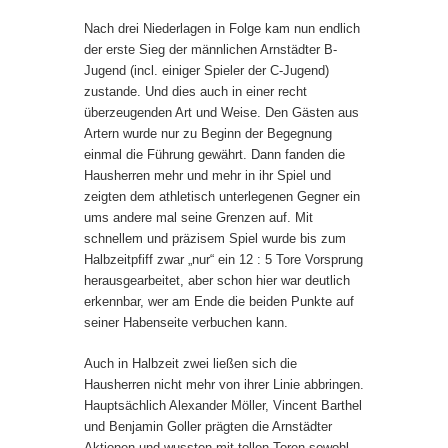
Nach drei Niederlagen in Folge kam nun endlich
der erste Sieg der männlichen Arnstädter B-
Jugend (incl. einiger Spieler der C-Jugend)
zustande. Und dies auch in einer recht
überzeugenden Art und Weise. Den Gästen aus
Artern wurde nur zu Beginn der Begegnung
einmal die Führung gewährt. Dann fanden die
Hausherren mehr und mehr in ihr Spiel und
zeigten dem athletisch unterlegenen Gegner ein
ums andere mal seine Grenzen auf. Mit
schnellem und präzisem Spiel wurde bis zum
Halbzeitpfiff zwar „nur“ ein 12 : 5 Tore Vorsprung
herausgearbeitet, aber schon hier war deutlich
erkennbar, wer am Ende die beiden Punkte auf
seiner Habenseite verbuchen kann.
Auch in Halbzeit zwei ließen sich die
Hausherren nicht mehr von ihrer Linie abbringen.
Hauptsächlich Alexander Möller, Vincent Barthel
und Benjamin Goller prägten die Arnstädter
Aktionen und wussten mit tollen Toren sowohl