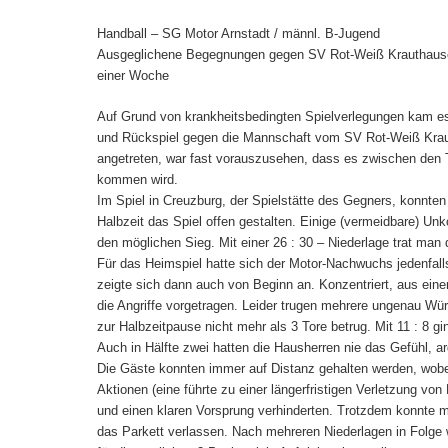
Handball – SG Motor Arnstadt / männl. B-Jugend
Ausgeglichene Begegnungen gegen SV Rot-Weiß Krauthausen
einer Woche
Auf Grund von krankheitsbedingten Spielverlegungen kam es
und Rückspiel gegen die Mannschaft vom SV Rot-Weiß Krau
angetreten, war fast vorauszusehen, dass es zwischen den
kommen wird.
Im Spiel in Creuzburg, der Spielstätte des Gegners, konnten
Halbzeit das Spiel offen gestalten. Einige (vermeidbare) Unko
den möglichen Sieg. Mit einer 26 : 30 – Niederlage trat man 
Für das Heimspiel hatte sich der Motor-Nachwuchs jedenfa
zeigte sich dann auch von Beginn an. Konzentriert, aus ein
die Angriffe vorgetragen. Leider trugen mehrere ungenau Wür
zur Halbzeitpause nicht mehr als 3 Tore betrug. Mit 11 : 8 gi
Auch in Hälfte zwei hatten die Hausherren nie das Gefühl, 
Die Gäste konnten immer auf Distanz gehalten werden, wobe
Aktionen (eine führte zu einer längerfristigen Verletzung von
und einen klaren Vorsprung verhinderten. Trotzdem konnte 
das Parkett verlassen. Nach mehreren Niederlagen in Folge 