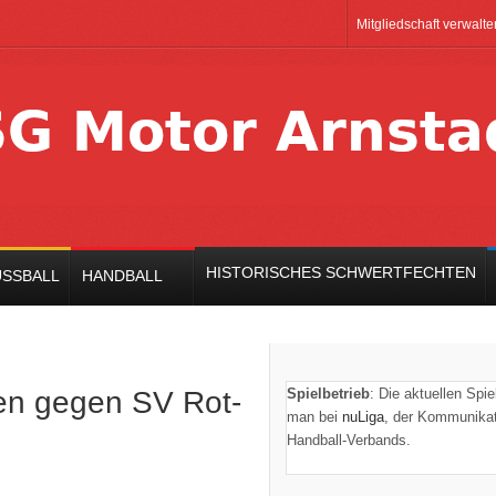
Mitgliedschaft verwalte
HISTORISCHES SCHWERTFECHTEN
SSBALL
HANDBALL
n gegen SV Rot-
Spielbetrieb
: Die aktuellen Spi
man bei
nuLiga
, der Kommunikat
Handball-Verbands.
re deaktiviert