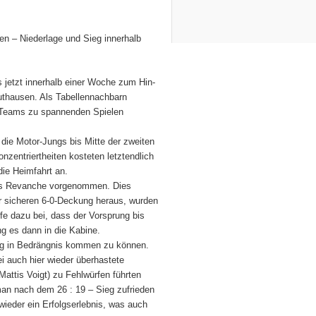
 – Niederlage und Sieg innerhalb
 jetzt innerhalb einer Woche zum Hin-
thausen. Als Tabellennachbarn
 Teams zu spannenden Spielen
 die Motor-Jungs bis Mitte der zweiten
nzentriertheiten kosteten letztendlich
die Heimfahrt an.
lls Revanche vorgenommen. Dies
er sicheren 6-0-Deckung heraus, wurden
fe dazu bei, dass der Vorsprung bis
ng es dann in die Kabine.
arg in Bedrängnis kommen zu können.
i auch hier wieder überhastete
 Mattis Voigt) zu Fehlwürfen führten
man nach dem 26 : 19 – Sieg zufrieden
wieder ein Erfolgserlebnis, was auch