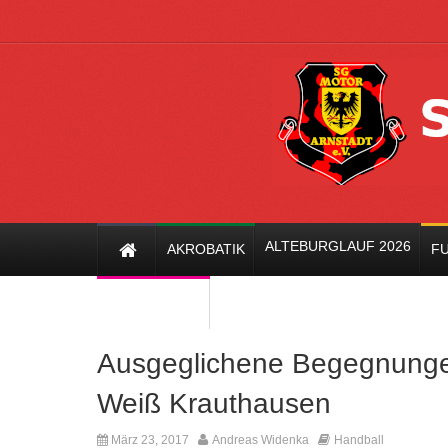
ALTEBURGLAUF 2026
AKROBATIK
FU
TISCHTENNIS
Ausgeglichene Begegnunge
Weiß Krauthausen
Kommenta
März 23, 2017
Andreas Widenka
Handball