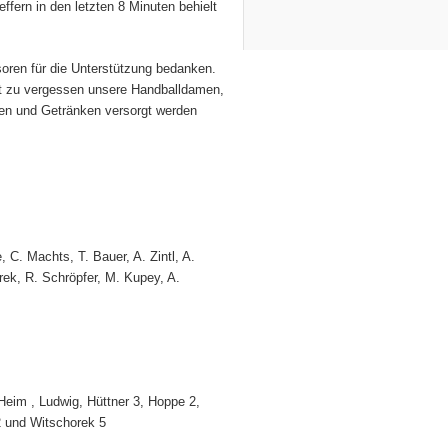
ffern in den letzten 8 Minuten behielt
soren für die Unterstützung bedanken.
t zu vergessen unsere Handballdamen,
sen und Getränken versorgt werden
 C. Machts, T. Bauer, A. Zintl, A.
rek, R. Schröpfer, M. Kupey, A.
Heim , Ludwig, Hüttner 3, Hoppe 2,
 2 und Witschorek 5