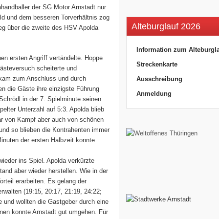
ahandballer der SG Motor Arnstadt nur
eld und dem besseren Torverhältnis zog
Alteburglauf 2026
ieg über die zweite des HSV Apolda
Information zum Alteburgl
en ersten Angriff vertändelte. Hoppe
Streckenkarte
Gästeversuch scheiterte und
r, kam zum Anschluss und durch
Ausschreibung
en die Gäste ihre einzigste Führung
Anmeldung
Schrödl in der 7. Spielminute seinen
pelter Unterzahl auf 5:3. Apolda blieb
 war von Kampf aber auch von schönen
 und so blieben die Kontrahenten immer
Minuten der ersten Halbzeit konnte
ieder ins Spiel. Apolda verkürzte
tand aber wieder herstellen. Wie in der
rteil erarbeiten. Es gelang der
walten (19:15, 20:17, 21:19, 24:22;
te und wollten die Gastgeber durch eine
onen konnte Arnstadt gut umgehen. Für