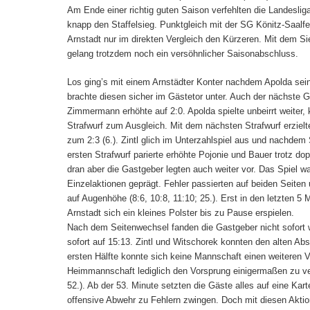
Am Ende einer richtig guten Saison verfehlten die Landeslig
knapp den Staffelsieg. Punktgleich mit der SG Könitz-Saalf
Arnstadt nur im direkten Vergleich den Kürzeren. Mit dem S
gelang trotzdem noch ein versöhnlicher Saisonabschluss.
Los ging’s mit einem Arnstädter Konter nachdem Apolda sein
brachte diesen sicher im Gästetor unter. Auch der nächste 
Zimmermann erhöhte auf 2:0. Apolda spielte unbeirrt weite
Strafwurf zum Ausgleich. Mit dem nächsten Strafwurf erzielt
zum 2:3 (6.). Zintl glich im Unterzahlspiel aus und nachdem 
ersten Strafwurf parierte erhöhte Pojonie und Bauer trotz dop
dran aber die Gastgeber legten auch weiter vor. Das Spiel
Einzelaktionen geprägt. Fehler passierten auf beiden Seiten
auf Augenhöhe (8:6, 10:8, 11:10; 25.). Erst in den letzten 5 
Arnstadt sich ein kleines Polster bis zu Pause erspielen.
Nach dem Seitenwechsel fanden die Gastgeber nicht sofort w
sofort auf 15:13. Zintl und Witschorek konnten den alten Abs
ersten Hälfte konnte sich keine Mannschaft einen weiteren Vo
Heimmannschaft lediglich den Vorsprung einigermaßen zu ver
52.). Ab der 53. Minute setzten die Gäste alles auf eine Kar
offensive Abwehr zu Fehlern zwingen. Doch mit diesen Akti