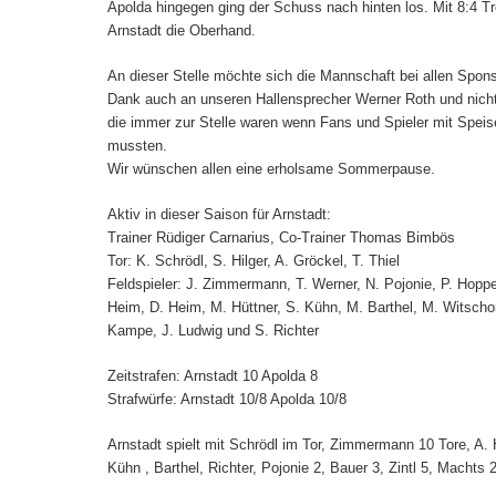
Apolda hingegen ging der Schuss nach hinten los. Mit 8:4 Tre
Arnstadt die Oberhand.
An dieser Stelle möchte sich die Mannschaft bei allen Spon
Dank auch an unseren Hallensprecher Werner Roth und nich
die immer zur Stelle waren wenn Fans und Spieler mit Spei
mussten.
Wir wünschen allen eine erholsame Sommerpause.
Aktiv in dieser Saison für Arnstadt:
Trainer Rüdiger Carnarius, Co-Trainer Thomas Bimbös
Tor: K. Schrödl, S. Hilger, A. Gröckel, T. Thiel
Feldspieler: J. Zimmermann, T. Werner, N. Pojonie, P. Hoppe,
Heim, D. Heim, M. Hüttner, S. Kühn, M. Barthel, M. Witscho
Kampe, J. Ludwig und S. Richter
Zeitstrafen: Arnstadt 10 Apolda 8
Strafwürfe: Arnstadt 10/8 Apolda 10/8
Arnstadt spielt mit Schrödl im Tor, Zimmermann 10 Tore, A. 
Kühn , Barthel, Richter, Pojonie 2, Bauer 3, Zintl 5, Machts